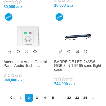
10,000
د.ت
30,000
د.ت
Atténuateur Audio Control
BARRE DE LED 24*3W
Panel Audio-Technica
RGB 3 IN 1 IP 65 sans flight-
case
948,000
د.ت
744,000
د.ت
←
1
2
3
4
5
…
32
33
34
→