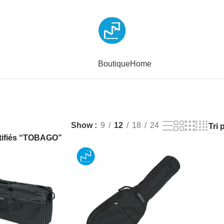
Boutique
Home
Show
9
12
18
24
ntifiés “TOBAGO”