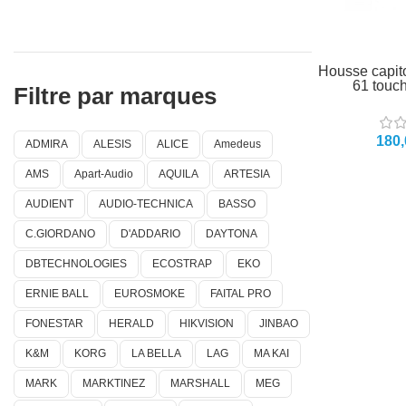
Housse capit
61 touc
Filtre par marques
ADMIRA
ALESIS
ALICE
Amedeus
AMS
Apart-Audio
AQUILA
ARTESIA
AUDIENT
AUDIO-TECHNICA
BASSO
C.GIORDANO
D'ADDARIO
DAYTONA
DBTECHNOLOGIES
ECOSTRAP
EKO
ERNIE BALL
EUROSMOKE
FAITAL PRO
FONESTAR
HERALD
HIKVISION
JINBAO
K&M
KORG
LA BELLA
LAG
MA KAI
MARK
MARKTINEZ
MARSHALL
MEG