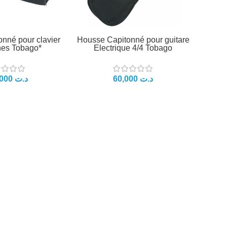
onné pour clavier
Housse Capitonné pour guitare
hes Tobago*
Electrique 4/4 Tobago
د.ت
د.ت