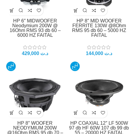
HP 6″ MIDWOOFER
HP 8″ MID WOOFER
Neodymium 200W @
FERRITE 130W @8Ohm
16Ohm RMS 93 db 60 –
RMS 95 db 60 – 5000 HZ
6000 HZ FAITAL
FAITAL
د.ت
د.ت
HP 8″ WOOFER
HP COAXIAL 12″ LF 500W
NEODYMIUM 200W
97 db HF 60W 107 db 99 db
@16Ohm RMS 95 db 70 –
55 – 20000 HZ FAITAL