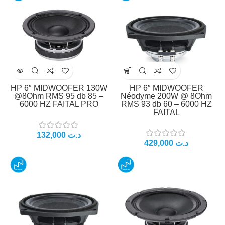
HP 6″ MIDWOOFER 130W
HP 6″ MIDWOOFER
@8Ohm RMS 95 db 85 –
Néodyme 200W @ 8Ohm
6000 HZ FAITAL PRO
RMS 93 db 60 – 6000 HZ
FAITAL
د.ت
د.ت