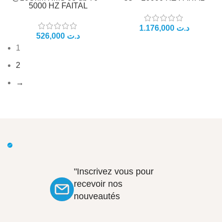
5000 HZ FAITAL
د.ت
د.ت
1
2
→
"Inscrivez vous pour
recevoir nos
nouveautés