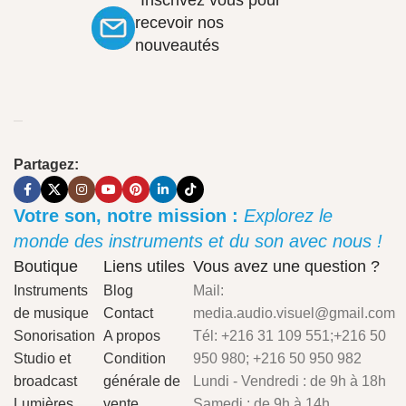
"Inscrivez vous pour
recevoir nos
nouveautés
Partagez:
Votre son, notre mission :
Explorez le
monde des instruments et du son avec nous !
Boutique
Liens utiles
Vous avez une question ?
Instruments
Blog
Mail:
de musique
Contact
media.audio.visuel@gmail.com
Sonorisation
A propos
Tél: +216 31 109 551;+216 50
Studio et
Condition
950 980; +216 50 950 982
broadcast
générale de
Lundi - Vendredi : de 9h à 18h
Lumières
vente
Samedi : de 9h à 14h