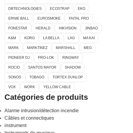
DBTECHNOLOGIES
ECOSTRAP
EKO
ERNIE BALL
EUROSMOKE
FAITAL PRO
FONESTAR
HERALD
HIKVISION
JINBAO
K&M
KORG
LA BELLA
LAG
MA KAI
MARK
MARKTINEZ
MARSHALL
MEG
PIONEER DJ
PRO-LOK
RINGWAY
ROCIO
SANTOS MAYOR
SHADOW
SONOS
TOBAGO
TORTEX DUNLOP
VOX
WORK
YELLOW CABLE
Catégories de produits
Alarme intrusion/détection incendie
Câbles et connectiques
instrument
Instruments de musique