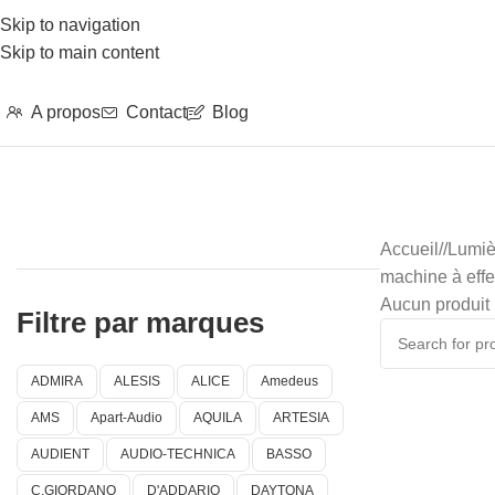
Skip to navigation
Skip to main content
A propos
Contact
Blog
Accueil
/
Lumiè
machine à effe
Aucun produit 
Filtre par marques
ADMIRA
ALESIS
ALICE
Amedeus
AMS
Apart-Audio
AQUILA
ARTESIA
AUDIENT
AUDIO-TECHNICA
BASSO
C.GIORDANO
D'ADDARIO
DAYTONA