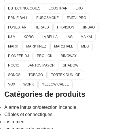
DBTECHNOLOGIES
ECOSTRAP
EKO
ERNIE BALL
EUROSMOKE
FAITAL PRO
FONESTAR
HERALD
HIKVISION
JINBAO
K&M
KORG
LA BELLA
LAG
MA KAI
MARK
MARKTINEZ
MARSHALL
MEG
PIONEER DJ
PRO-LOK
RINGWAY
ROCIO
SANTOS MAYOR
SHADOW
SONOS
TOBAGO
TORTEX DUNLOP
VOX
WORK
YELLOW CABLE
Catégories de produits
Alarme intrusion/détection incendie
Câbles et connectiques
instrument
Instruments de musique