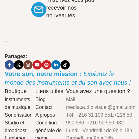
"Inscrivez vous pour
recevoir nos
nouveautés
Partagez:
Votre son, notre mission :
Explorez le
monde des instruments et du son avec nous !
Boutique
Liens utiles
Vous avez une question ?
Instruments
Blog
Mail:
de musique
Contact
media.audio.visuel@gmail.com
Sonorisation
A propos
Tél: +216 31 109 551;+216 50
Studio et
Condition
950 980; +216 50 950 982
broadcast
générale de
Lundi - Vendredi : de 9h à 18h
Lumières
vente
Samedi : de 9h à 14h