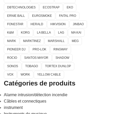
DBTECHNOLOGIES
ECOSTRAP
EKO
ERNIE BALL
EUROSMOKE
FAITAL PRO
FONESTAR
HERALD
HIKVISION
JINBAO
K&M
KORG
LA BELLA
LAG
MA KAI
MARK
MARKTINEZ
MARSHALL
MEG
PIONEER DJ
PRO-LOK
RINGWAY
ROCIO
SANTOS MAYOR
SHADOW
SONOS
TOBAGO
TORTEX DUNLOP
VOX
WORK
YELLOW CABLE
Catégories de produits
Alarme intrusion/détection incendie
Câbles et connectiques
instrument
Instruments de musique