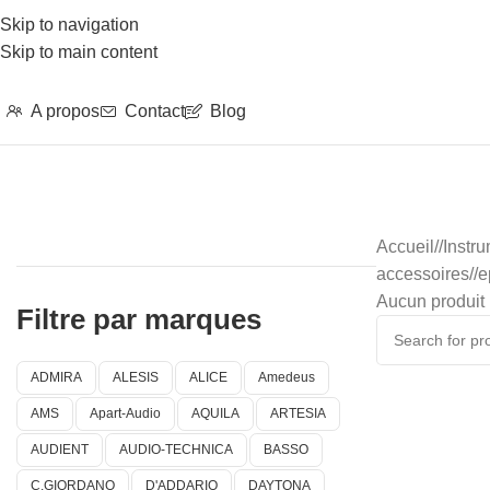
Skip to navigation
Skip to main content
A propos
Contact
Blog
Accueil
/
Instr
accessoires
/
e
Aucun produit 
Filtre par marques
ADMIRA
ALESIS
ALICE
Amedeus
AMS
Apart-Audio
AQUILA
ARTESIA
AUDIENT
AUDIO-TECHNICA
BASSO
C.GIORDANO
D'ADDARIO
DAYTONA