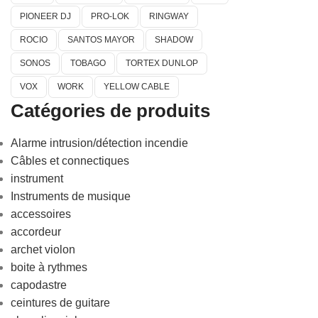
PIONEER DJ
PRO-LOK
RINGWAY
ROCIO
SANTOS MAYOR
SHADOW
SONOS
TOBAGO
TORTEX DUNLOP
VOX
WORK
YELLOW CABLE
Catégories de produits
Alarme intrusion/détection incendie
Câbles et connectiques
instrument
Instruments de musique
accessoires
accordeur
archet violon
boite à rythmes
capodastre
ceintures de guitare