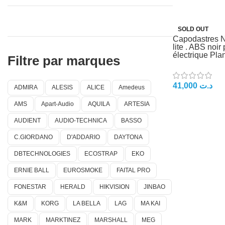
SOLD OUT
Capodastres N
lite . ABS noir 
électrique Pla
Filtre par marques
41,000
د.ت
ADMIRA
ALESIS
ALICE
Amedeus
AMS
Apart-Audio
AQUILA
ARTESIA
AUDIENT
AUDIO-TECHNICA
BASSO
C.GIORDANO
D'ADDARIO
DAYTONA
DBTECHNOLOGIES
ECOSTRAP
EKO
ERNIE BALL
EUROSMOKE
FAITAL PRO
FONESTAR
HERALD
HIKVISION
JINBAO
K&M
KORG
LA BELLA
LAG
MA KAI
MARK
MARKTINEZ
MARSHALL
MEG