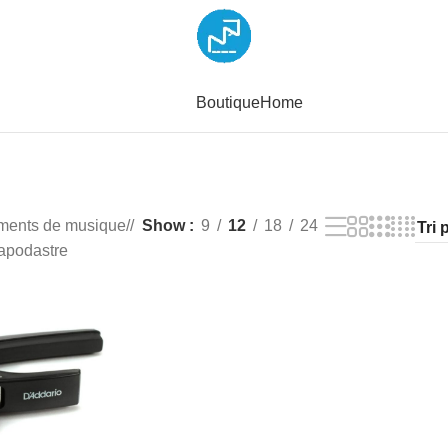
Boutique
Home
uments de musique
/
Show
9
12
18
24
apodastre