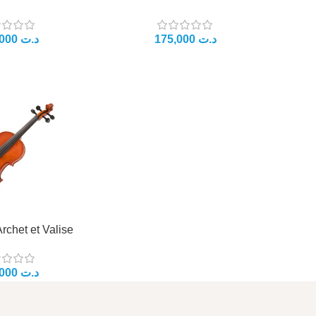
د.ت
د.ت
Archet et Valise
د.ت