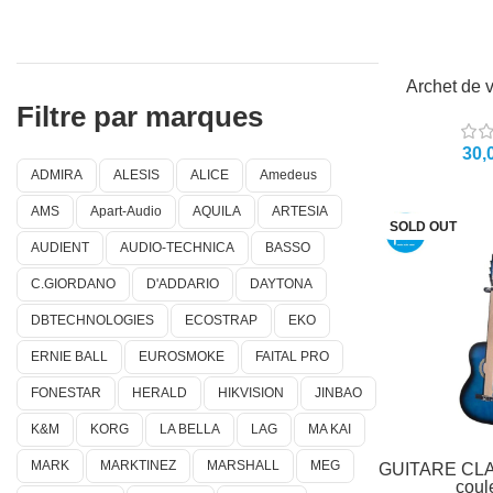
Archet de 
Filtre par marques
ADMIRA
ALESIS
ALICE
Amedeus
AMS
Apart-Audio
AQUILA
ARTESIA
SOLD OUT
AUDIENT
AUDIO-TECHNICA
BASSO
C.GIORDANO
D'ADDARIO
DAYTONA
DBTECHNOLOGIES
ECOSTRAP
EKO
ERNIE BALL
EUROSMOKE
FAITAL PRO
FONESTAR
HERALD
HIKVISION
JINBAO
K&M
KORG
LA BELLA
LAG
MA KAI
MARK
MARKTINEZ
MARSHALL
MEG
GUITARE CLAS
coul