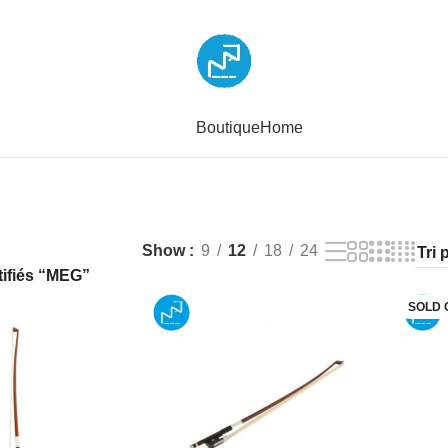
Boutique
Home
Show
9
12
18
24
tifiés “MEG”
SOLD 