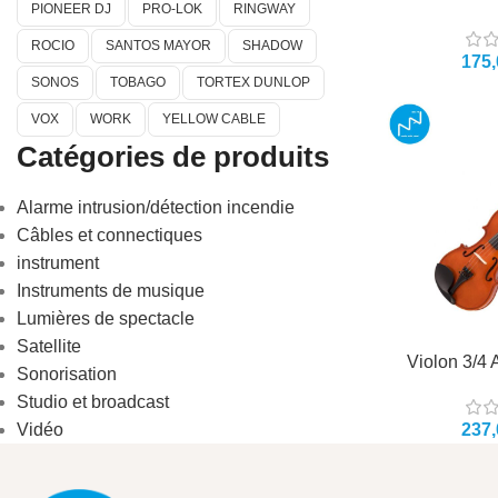
PIONEER DJ
PRO-LOK
RINGWAY
ROCIO
SANTOS MAYOR
SHADOW
SONOS
TOBAGO
TORTEX DUNLOP
VOX
WORK
YELLOW CABLE
Catégories de produits
Alarme intrusion/détection incendie
Câbles et connectiques
instrument
Instruments de musique
Lumières de spectacle
Satellite
Violon 3/4 
Sonorisation
Studio et broadcast
Vidéo