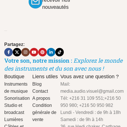
recevoir nos
nouveautés
Partagez:
Votre son, notre mission :
Explorez le monde
des instruments et du son avec nous !
Boutique
Liens utiles
Vous avez une question ?
Instruments
Blog
Mail:
de musique
Contact
media.audio.visuel@gmail.com
Sonorisation
A propos
Tél: +216 31 109 551;+216 50
Studio et
Condition
950 980; +216 50 950 982
broadcast
générale de
Lundi - Vendredi : de 9h à 18h
Lumières
vente
Samedi : de 9h à 14h
Câbles et
36, rue Hedi chaker, Carthage