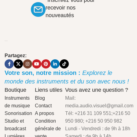
"Inscrivez vous pour
recevoir nos
nouveautés
Partagez:
Votre son, notre mission :
Explorez le
monde des instruments et du son avec nous !
Boutique
Liens utiles
Vous avez une question ?
Instruments
Blog
Mail:
de musique
Contact
media.audio.visuel@gmail.com
Sonorisation
A propos
Tél: +216 31 109 551;+216 50
Studio et
Condition
950 980; +216 50 950 982
broadcast
générale de
Lundi - Vendredi : de 9h à 18h
Lumières
vente
Samedi : de 9h à 14h