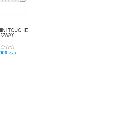
INI TOUCHE
NGWAY
د.ت