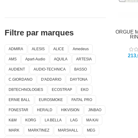
Filtre par marques
ORGUE M
RI
ADMIRA
ALESIS
ALICE
Amedeus
AMS
Apart-Audio
AQUILA
ARTESIA
AUDIENT
AUDIO-TECHNICA
BASSO
C.GIORDANO
D'ADDARIO
DAYTONA
DBTECHNOLOGIES
ECOSTRAP
EKO
ERNIE BALL
EUROSMOKE
FAITAL PRO
FONESTAR
HERALD
HIKVISION
JINBAO
K&M
KORG
LA BELLA
LAG
MA KAI
MARK
MARKTINEZ
MARSHALL
MEG