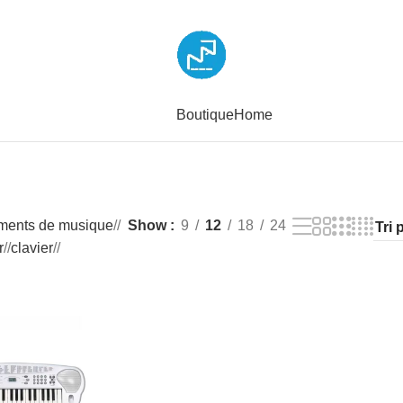
Boutique
Home
uments de musique
/
Show
9
12
18
24
r
/
clavier
/