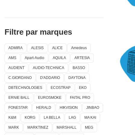
Filtre par marques
PRÉ-AMPLI
ADMIRA
ALESIS
ALICE
Amedeus
AMS
Apart-Audio
AQUILA
ARTESIA
AUDIENT
AUDIO-TECHNICA
BASSO
C.GIORDANO
D'ADDARIO
DAYTONA
DBTECHNOLOGIES
ECOSTRAP
EKO
ERNIE BALL
EUROSMOKE
FAITAL PRO
FONESTAR
HERALD
HIKVISION
JINBAO
HAUT P
APPLI
K&M
KORG
LA BELLA
LAG
MA KAI
MARK
MARKTINEZ
MARSHALL
MEG