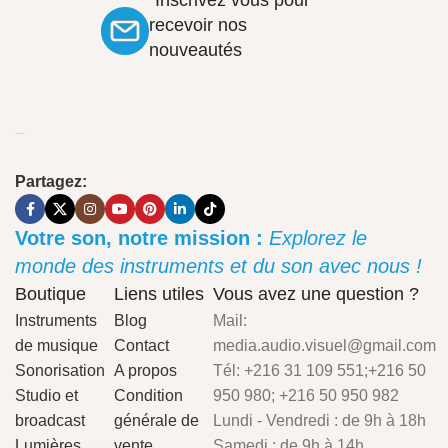
"Inscrivez vous pour
recevoir nos
nouveautés
Partagez:
Votre son, notre mission :
Explorez le
monde des instruments et du son avec nous !
Boutique
Liens utiles
Vous avez une question ?
Instruments
Blog
Mail:
de musique
Contact
media.audio.visuel@gmail.com
Sonorisation
A propos
Tél: +216 31 109 551;+216 50
Studio et
Condition
950 980; +216 50 950 982
broadcast
générale de
Lundi - Vendredi : de 9h à 18h
Lumières
vente
Samedi : de 9h à 14h