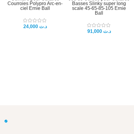
Courroies Polypro Arc-en-
Basses Slinky super long
ciel Ernie Ball
scale 45-65-85-105 Ernie
Ball
24,000
د.ت
91,000
د.ت