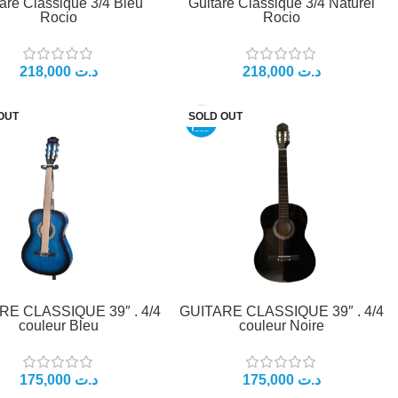
are Classique 3/4 Bleu
Guitare Classique 3/4 Naturel
Rocio
Rocio
د.ت
د.ت
OUT
SOLD OUT
RE CLASSIQUE 39″ . 4/4
GUITARE CLASSIQUE 39″ . 4/4
couleur Bleu
couleur Noire
د.ت
د.ت