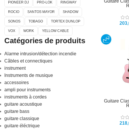
Guitare Cla
PIONEER DJ
PRO-LOK
RINGWAY
R
ROCIO
SANTOS MAYOR
SHADOW
SONOS
TOBAGO
TORTEX DUNLOP
VOX
WORK
YELLOW CABLE
Catégories de produits
Alarme intrusion/détection incendie
Câbles et connectiques
instrument
Instruments de musique
accessoires
ampli pour instruments
instruments à cordes
Guitare Cla
guitare acoustique
R
guitare bass
guitare classique
guitare éléctrique