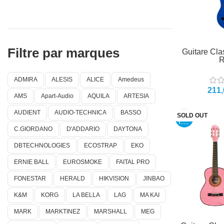
Filtre par marques
Guitare Cla
R
ADMIRA
ALESIS
ALICE
Amedeus
AMS
Apart-Audio
AQUILA
ARTESIA
AUDIENT
AUDIO-TECHNICA
BASSO
SOLD OUT
C.GIORDANO
D'ADDARIO
DAYTONA
DBTECHNOLOGIES
ECOSTRAP
EKO
ERNIE BALL
EUROSMOKE
FAITAL PRO
FONESTAR
HERALD
HIKVISION
JINBAO
K&M
KORG
LA BELLA
LAG
MA KAI
MARK
MARKTINEZ
MARSHALL
MEG