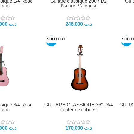
ssique 1/4 Rose
Guitare classique 200 / 1/2
Guit
ocio
Naturel Valencia
د.ت
د.ت
SOLD OUT
SOLD 
ssique 3/4 Rose
GUITARE CLASSIQUE 36″ . 3/4
GUITA
ocio
couleur Sunburst
د.ت
د.ت