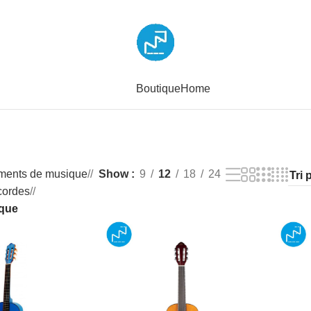
Boutique
Home
uments de musique
/
Show
9
12
18
24
cordes
/
ique