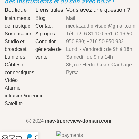
des instruments et du son avec nous !
Boutique
Liens utiles
Vous avez une question ?
Instruments
Blog
Mail:
de musique
Contact
media.audio.visuel@gmail.com
Sonorisation
A propos
Tél: +216 31 109 551;+216 50
Studio et
Condition
950 980; +216 50 950 982
broadcast
générale de
Lundi - Vendredi : de 9h à 18h
Lumières
vente
Samedi : de 9h à 14h
Câbles et
36, rue Hedi chaker, Carthage
connectiques
Byrsa
Vidéo
Alarme
intrusion/incendie
Satellite
2024
mav-tn.preview-domain.com
.
0