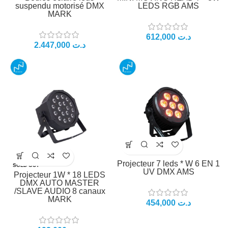
suspendu motorisé DMX
LEDS RGB AMS
MARK
612,000
د.ت
2.447,000
د.ت
Projecteur 7 leds * W 6 EN 1
SOLD OUT
UV DMX AMS
Projecteur 1W * 18 LEDS
DMX AUTO MASTER
/SLAVE AUDIO 8 canaux
MARK
454,000
د.ت