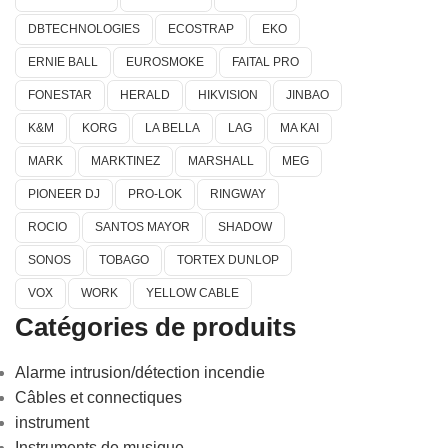
DBTECHNOLOGIES
ECOSTRAP
EKO
ERNIE BALL
EUROSMOKE
FAITAL PRO
FONESTAR
HERALD
HIKVISION
JINBAO
K&M
KORG
LA BELLA
LAG
MA KAI
MARK
MARKTINEZ
MARSHALL
MEG
PIONEER DJ
PRO-LOK
RINGWAY
ROCIO
SANTOS MAYOR
SHADOW
SONOS
TOBAGO
TORTEX DUNLOP
VOX
WORK
YELLOW CABLE
Catégories de produits
Alarme intrusion/détection incendie
Câbles et connectiques
instrument
Instruments de musique