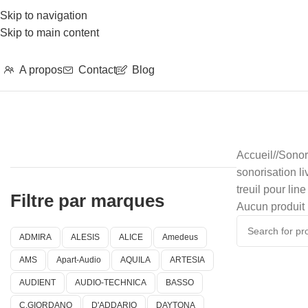
Skip to navigation
Skip to main content
A propos
Contact
Blog
Accueil
/
Sonor
sonorisation li
treuil pour line
Filtre par marques
Aucun produit 
ADMIRA
ALESIS
ALICE
Amedeus
AMS
Apart-Audio
AQUILA
ARTESIA
AUDIENT
AUDIO-TECHNICA
BASSO
C.GIORDANO
D'ADDARIO
DAYTONA