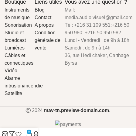
Boutique
Liens utiles
Vous avez une question ?
Instruments
Blog
Mail:
de musique
Contact
media.audio.visuel@gmail.com
Sonorisation
A propos
Tél: +216 31 109 551;+216 50
Studio et
Condition
950 980; +216 50 950 982
broadcast
générale de
Lundi - Vendredi : de 9h à 18h
Lumières
vente
Samedi : de 9h à 14h
Câbles et
36, rue Hedi chaker, Carthage
connectiques
Byrsa
Vidéo
Alarme
intrusion/incendie
Satellite
2024
mav-tn.preview-domain.com
.
0