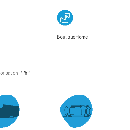
Boutique
Home
orisation
/
hifi