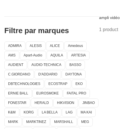
ampli vidéo
Filtre par marques
1 product
ADMIRA
ALESIS
ALICE
Amedeus
AMS
Apart-Audio
AQUILA
ARTESIA
AUDIENT
AUDIO-TECHNICA
BASSO
C.GIORDANO
D'ADDARIO
DAYTONA
DBTECHNOLOGIES
ECOSTRAP
EKO
ERNIE BALL
EUROSMOKE
FAITAL PRO
FONESTAR
HERALD
HIKVISION
JINBAO
K&M
KORG
LA BELLA
LAG
MA KAI
MARK
MARKTINEZ
MARSHALL
MEG