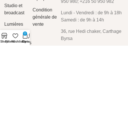
950 980; +216 50 950 982
Studio et
Condition
broadcast
Lundi - Vendredi : de 9h à 18h
générale de
Samedi : de 9h à 14h
Lumières
vente
36, rue Hedi chaker, Carthage
0
Câbles et
Byrsa
Shop
Filters
Wishlist
Cart
My account
connectiques
Vidéo
Alarme
intrusion/incendie
Satellite
2024
mav-tn.preview-domain.com
.