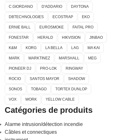
C.GIORDANO
D'ADDARIO
DAYTONA
DBTECHNOLOGIES
ECOSTRAP
EKO
ERNIE BALL
EUROSMOKE
FAITAL PRO
FONESTAR
HERALD
HIKVISION
JINBAO
K&M
KORG
LA BELLA
LAG
MA KAI
MARK
MARKTINEZ
MARSHALL
MEG
PIONEER DJ
PRO-LOK
RINGWAY
ROCIO
SANTOS MAYOR
SHADOW
SONOS
TOBAGO
TORTEX DUNLOP
VOX
WORK
YELLOW CABLE
Catégories de produits
Alarme intrusion/détection incendie
Câbles et connectiques
instrument