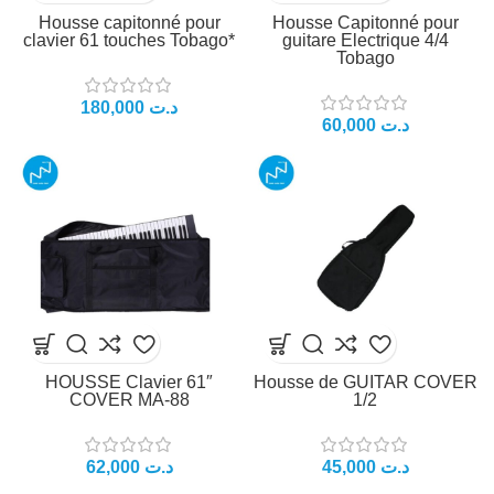
Housse capitonné pour
Housse Capitonné pour
clavier 61 touches Tobago*
guitare Electrique 4/4
Tobago
د.ت
د.ت
HOUSSE Clavier 61″
Housse de GUITAR COVER
COVER MA-88
1/2
د.ت
د.ت