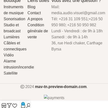
Boutique
Liens utiles
Vous avez une question ?
Instruments
Blog
Mail:
de musique
Contact
media.audio.visuel@gmail.com
Sonorisation
A propos
Tél: +216 31 109 551;+216 50
Studio et
Condition
950 980; +216 50 950 982
broadcast
générale de
Lundi - Vendredi : de 9h à 18h
Lumières
vente
Samedi : de 9h à 14h
Câbles et
36, rue Hedi chaker, Carthage
connectiques
Byrsa
Vidéo
Alarme
intrusion/incendie
Satellite
2024
mav-tn.preview-domain.com
.
0