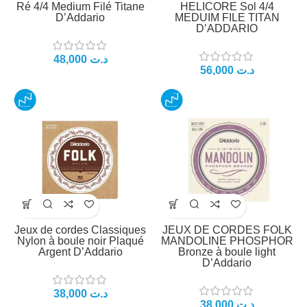
Ré 4/4 Medium Filé Titane
HELICORE Sol 4/4
D’Addario
MEDUIM FILE TITAN
D’ADDARIO
48,000
د.ت
56,000
د.ت
Jeux de cordes Classiques
JEUX DE CORDES FOLK
Nylon à boule noir Plaqué
MANDOLINE PHOSPHOR
Argent D’Addario
Bronze à boule light
D’Addario
38,000
د.ت
38,000
د.ت