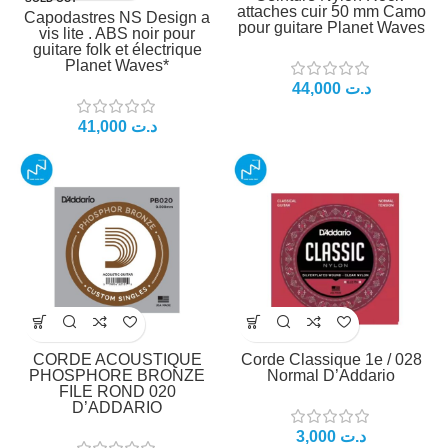
attaches cuir 50 mm Camo
Capodastres NS Design a
pour guitare Planet Waves
vis lite . ABS noir pour
guitare folk et électrique
Planet Waves*
44,000
د.ت
41,000
د.ت
CORDE ACOUSTIQUE
Corde Classique 1e / 028
PHOSPHORE BRONZE
Normal D’Addario
FILE ROND 020
D’ADDARIO
3,000
د.ت