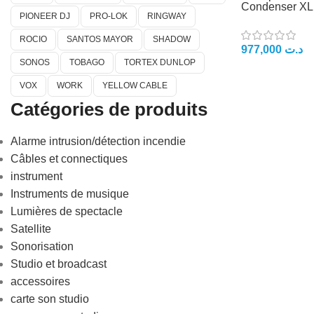
Condenser XL
PIONEER DJ
PRO-LOK
RINGWAY
ROCIO
SANTOS MAYOR
SHADOW
977,000
د.ت
SONOS
TOBAGO
TORTEX DUNLOP
VOX
WORK
YELLOW CABLE
Catégories de produits
Alarme intrusion/détection incendie
Câbles et connectiques
instrument
Instruments de musique
Lumières de spectacle
Satellite
Sonorisation
Studio et broadcast
accessoires
carte son studio