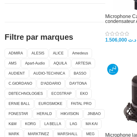
Microphone Ca
condensateur 
Filtre par marques
1.506,000
د.ت
ADMIRA
ALESIS
ALICE
Amedeus
AMS
Apart-Audio
AQUILA
ARTESIA
AUDIENT
AUDIO-TECHNICA
BASSO
C.GIORDANO
D'ADDARIO
DAYTONA
DBTECHNOLOGIES
ECOSTRAP
EKO
ERNIE BALL
EUROSMOKE
FAITAL PRO
FONESTAR
HERALD
HIKVISION
JINBAO
K&M
KORG
LA BELLA
LAG
MA KAI
MARK
MARKTINEZ
MARSHALL
MEG
Microphone la