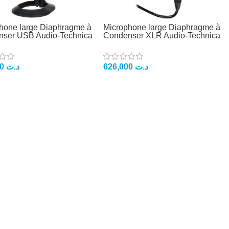
hone large Diaphragme à
Microphone large Diaphragme à
ser USB Audio-Technica
Condenser XLR Audio-Technica
844,000
د.ت
626,000
د.ت