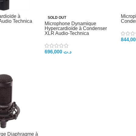
rdioïde à
Microp
SOLD OUT
Audio Technica
Conden
Microphone Dynamique
Hypercardioïde à Condenser
XLR Audio-Technica
696,000
د.ت
rge Diaphragme à