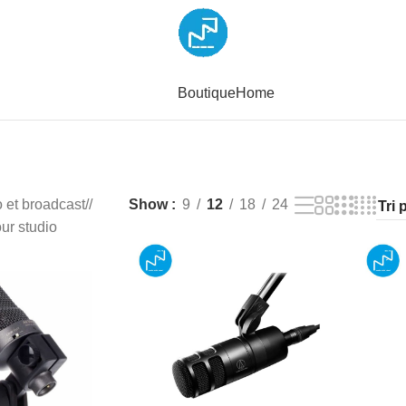
Boutique
Home
 et broadcast
/
Show
9
12
18
24
ur studio