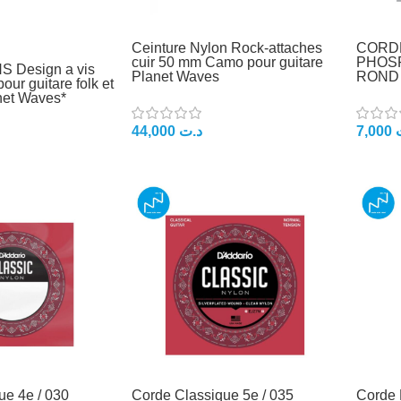
Ceinture Nylon Rock-attaches
CORD
cuir 50 mm Camo pour guitare
PHOS
S Design a vis
Planet Waves
ROND 
pour guitare folk et
net Waves*
44,000
د.ت
7,000
ue 4e / 030
Corde Classique 5e / 035
Corde 