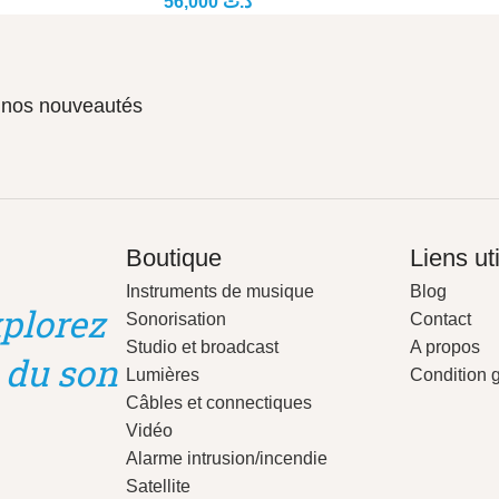
56,000
د.ت
r nos nouveautés
Boutique
Liens ut
Instruments de musique
Blog
plorez
Sonorisation
Contact
Studio et broadcast
A propos
 du son
Lumières
Condition 
Câbles et connectiques
Vidéo
Alarme intrusion/incendie
Satellite