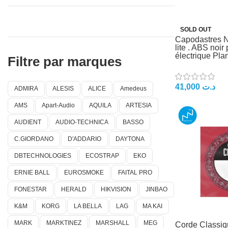
SOLD OUT
Capodastres N
lite . ABS noir 
électrique Pla
Filtre par marques
41,000
د.ت
ADMIRA
ALESIS
ALICE
Amedeus
AMS
Apart-Audio
AQUILA
ARTESIA
AUDIENT
AUDIO-TECHNICA
BASSO
C.GIORDANO
D'ADDARIO
DAYTONA
DBTECHNOLOGIES
ECOSTRAP
EKO
ERNIE BALL
EUROSMOKE
FAITAL PRO
FONESTAR
HERALD
HIKVISION
JINBAO
K&M
KORG
LA BELLA
LAG
MA KAI
MARK
MARKTINEZ
MARSHALL
MEG
Corde Classiq