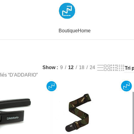
Boutique
Home
Show
9
12
18
24
ifiés “D'ADDARIO”