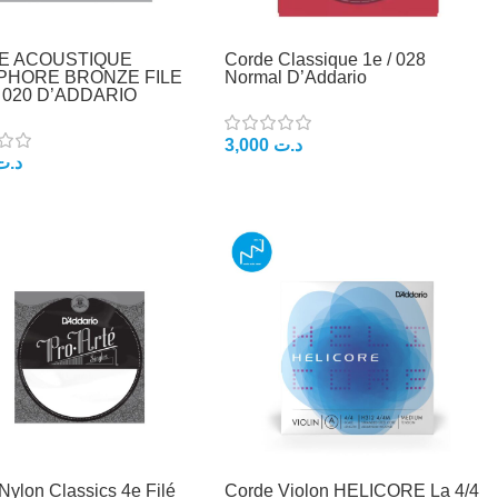
E ACOUSTIQUE
Corde Classique 1e / 028
PHORE BRONZE FILE
Normal D’Addario
020 D’ADDARIO
3,000
د.ت
د.ت
Nylon Classics 4e Filé
Corde Violon HELICORE La 4/4