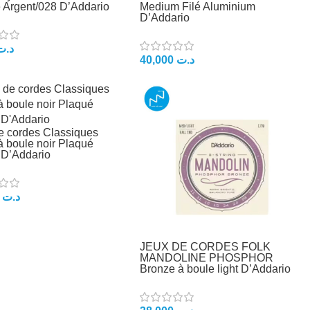
 Argent/028 D’Addario
Medium Filé Aluminium
D’Addario
د.ت
40,000
د.ت
e cordes Classiques
à boule noir Plaqué
 D’Addario
8,000
د.ت
JEUX DE CORDES FOLK
MANDOLINE PHOSPHOR
Bronze à boule light D’Addario