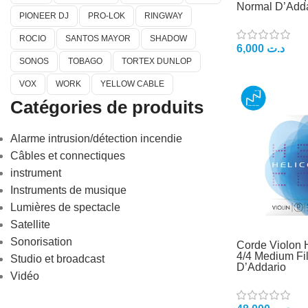
Normal D’Adda
PIONEER DJ
PRO-LOK
RINGWAY
ROCIO
SANTOS MAYOR
SHADOW
6,000
د.ت
SONOS
TOBAGO
TORTEX DUNLOP
VOX
WORK
YELLOW CABLE
Catégories de produits
Alarme intrusion/détection incendie
Câbles et connectiques
instrument
Instruments de musique
Lumières de spectacle
Satellite
Sonorisation
Corde Violon
4/4 Medium Fil
Studio et broadcast
D’Addario
Vidéo