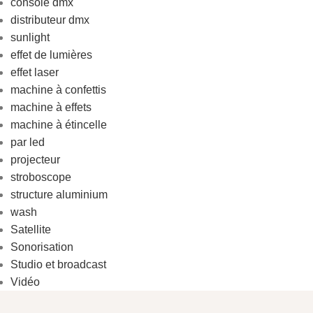
console dmx
distributeur dmx
sunlight
effet de lumières
effet laser
machine à confettis
machine à effets
machine à étincelle
par led
projecteur
stroboscope
structure aluminium
wash
Satellite
Sonorisation
Studio et broadcast
Vidéo