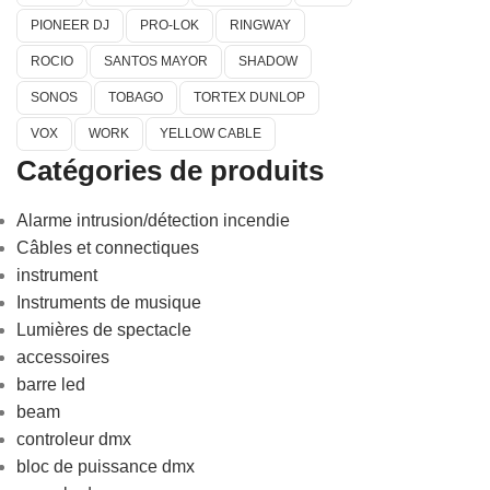
PIONEER DJ
PRO-LOK
RINGWAY
ROCIO
SANTOS MAYOR
SHADOW
SONOS
TOBAGO
TORTEX DUNLOP
VOX
WORK
YELLOW CABLE
Catégories de produits
Alarme intrusion/détection incendie
Câbles et connectiques
instrument
Instruments de musique
Lumières de spectacle
accessoires
barre led
beam
controleur dmx
bloc de puissance dmx