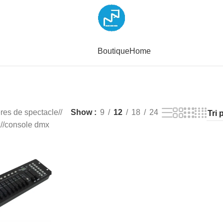
Boutique
Home
res de spectacle
/
Show
9
12
18
24
x
/
console dmx