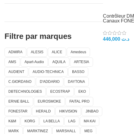
Contrôleur DM
Canaux FON
Filtre par marques
446,000
د.ت
ADMIRA
ALESIS
ALICE
Amedeus
AMS
Apart-Audio
AQUILA
ARTESIA
AUDIENT
AUDIO-TECHNICA
BASSO
C.GIORDANO
D'ADDARIO
DAYTONA
DBTECHNOLOGIES
ECOSTRAP
EKO
ERNIE BALL
EUROSMOKE
FAITAL PRO
FONESTAR
HERALD
HIKVISION
JINBAO
K&M
KORG
LA BELLA
LAG
MA KAI
MARK
MARKTINEZ
MARSHALL
MEG