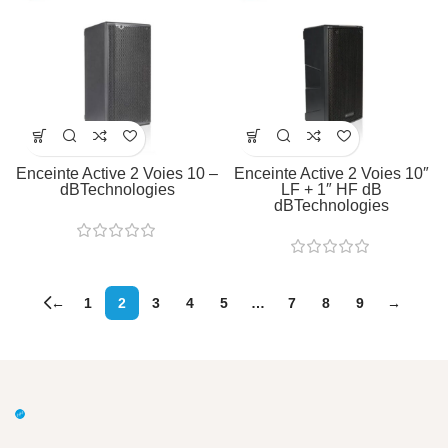
Enceinte Active 2 Voies 10 –
Enceinte Active 2 Voies 10″
dBTechnologies
LF + 1″ HF dB
dBTechnologies
←
1
2
3
4
5
…
7
8
9
→