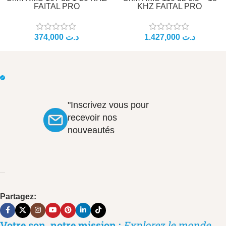
FAITAL PRO
KHZ FAITAL PRO
د.ت
د.ت
"Inscrivez vous pour
recevoir nos
nouveautés
Partagez:
Votre son, notre mission :
Explorez le monde