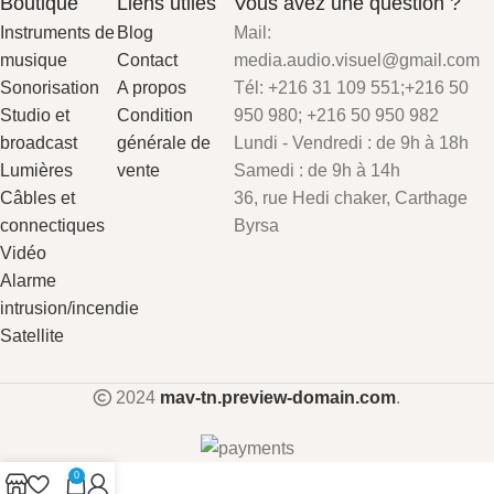
Boutique
Liens utiles
Vous avez une question ?
Instruments de
Blog
Mail:
musique
Contact
media.audio.visuel@gmail.com
Sonorisation
A propos
Tél: +216 31 109 551;+216 50
Studio et
Condition
950 980; +216 50 950 982
broadcast
générale de
Lundi - Vendredi : de 9h à 18h
Lumières
vente
Samedi : de 9h à 14h
Câbles et
36, rue Hedi chaker, Carthage
connectiques
Byrsa
Vidéo
Alarme
intrusion/incendie
Satellite
2024
mav-tn.preview-domain.com
.
0