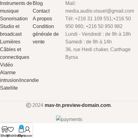
Instruments de
Blog
Mail:
musique
Contact
media.audio.visuel@gmail.com
Sonorisation
A propos
Tél: +216 31 109 551;+216 50
Studio et
Condition
950 980; +216 50 950 982
broadcast
générale de
Lundi - Vendredi : de 9h à 18h
Lumières
vente
Samedi : de 9h à 14h
Câbles et
36, rue Hedi chaker, Carthage
connectiques
Byrsa
Vidéo
Alarme
intrusion/incendie
Satellite
2024
mav-tn.preview-domain.com
.
0
Shop
Wishlist
Cart
My account