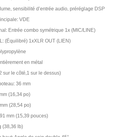
lume, sensibilité d’entrée audio, préréglage DSP
incipale: VDE
gnal: Entrée combo symétrique 1x (MIC/LINE)
L: (Équilibré) 1xXLR OUT (LIEN)
lypropylène
 entièrement en métal
 sur le côté,1 sur le dessus)
poteau: 36 mm
 mm (16,34 po)
 mm (28,54 po)
391 mm (15,39 pouces)
 (38,36 lb)