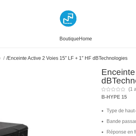
Boutique
Home
e
/
Enceinte Active 2 Voies 15″ LF + 1″ HF dBTechnologies
Enceinte
dBTechn
(
1
a
B-HYPE 15
Type de haut-
Bande passant
Réponse en f