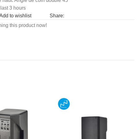
e haut: Angle de coin double 45°
 last 3 hours
Share:
Add to wishlist
ing this product now!