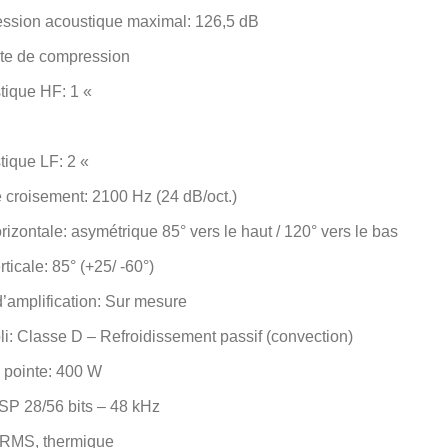
ession acoustique maximal: 126,5 dB
ote de compression
tique HF: 1 «
tique LF: 2 «
croisement: 2100 Hz (24 dB/oct.)
rizontale: asymétrique 85° vers le haut / 120° vers le bas
ticale: 85° (+25/ -60°)
’amplification: Sur mesure
i: Classe D – Refroidissement passif (convection)
 pointe: 400 W
SP 28/56 bits – 48 kHz
, RMS, thermique