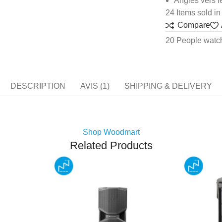
Angles vers l
24
Items sold in
Compare
20
People watch
DESCRIPTION
AVIS (1)
SHIPPING & DELIVERY
Shop Woodmart
Related Products