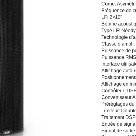
Corne: Asymétri
Fréquence de c
LF: 2×10”
Bobine acoustiq
Type LF: Néod
Technologie d’a
Classe d’ampli:
Puissance de p
Puissance RMS
Interface utilis
Affichage auto-ro
Positionnement:
Affichage en mir
Contrôleur: DSP
Convertisseur A
Préréglages du s
Limiteur: Doubl
Traitement DSP:
Entrée de signa
Signal de sortie