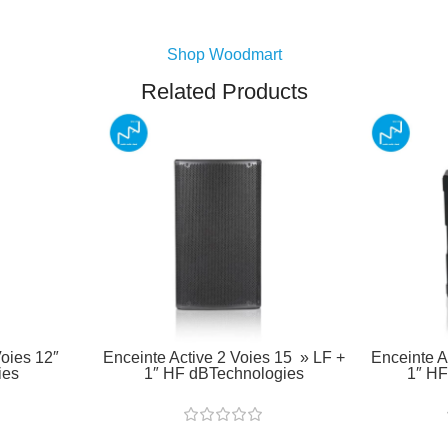
Shop Woodmart
Related Products
Voies 12″
Enceinte Active 2 Voies 15 » LF +
Enceinte A
ies
1″ HF dBTechnologies
1″ HF