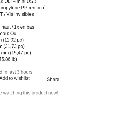
: Oui – mini USB
propylène PP renforcé
 / Vis invisibles
 haut / 1x en bas
eau: Oui
 (11,02 po)
m (31,73 po)
3 mm (15,47 po)
45,86 lb)
d in last 3 hours
Add to wishlist
Share:
e watching this product now!