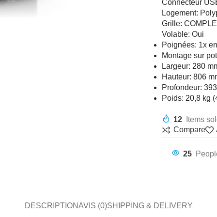
Connecteur USB
Logement: Poly
Grille: COMPLET
Volable: Oui
Poignées: 1x en
Montage sur pot
Largeur: 280 mm
Hauteur: 806 m
Profondeur: 39
Poids: 20,8 kg (
12
Items sol
Compare
25
Peopl
DESCRIPTION
AVIS (0)
SHIPPING & DELIVERY