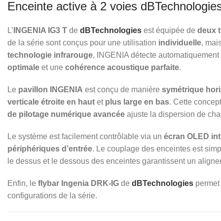
Enceinte active à 2 voies dBTechnologie
L’
INGENIA IG3 T
de
dBTechnologies
est équipée de
deux 
de la série sont conçus pour une utilisation
individuelle
, mai
technologie infrarouge
, INGENIA détecte automatiquement l
optimale
et une
cohérence acoustique parfaite
.
Le
pavillon INGENIA
est conçu de manière
symétrique hor
verticale étroite en haut
et
plus large en bas
. Cette concep
de pilotage numérique avancée
ajuste la dispersion de cha
Le système est facilement contrôlable via un
écran OLED intu
périphériques d’entrée
. Le couplage des enceintes est simp
le dessus et le dessous des enceintes garantissent un alignemen
Enfin, le
flybar Ingenia DRK-IG
de
dBTechnologies
permet
configurations de la série.