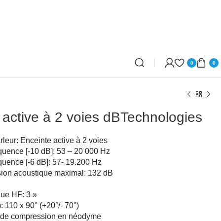
0
0
 active à 2 voies dBTechnologies
leur: Enceinte active à 2 voies
uence [-10 dB]: 53 – 20 000 Hz
uence [-6 dB]: 57- 19.200 Hz
sion acoustique maximal: 132 dB
ue HF: 3 »
: 110 x 90° (+20°/- 70°)
e de compression en néodyme