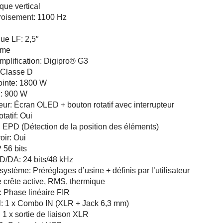
que vertical
roisement: 1100 Hz
ue LF: 2,5″
yme
mplification: Digipro® G3
 Classe D
ointe: 1800 W
: 900 W
ateur: Écran OLED + bouton rotatif avec interrupteur
tatif: Oui
 EPD (Détection de la position des éléments)
oir: Oui
 56 bits
D/DA: 24 bits/48 kHz
ystème: Préréglages d’usine + définis par l’utilisateur
e crête active, RMS, thermique
 Phase linéaire FIR
l: 1 x Combo IN (XLR + Jack 6,3 mm)
: 1 x sortie de liaison XLR