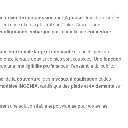
’un
driver de compression de 1,4 pouce
. Tous les modèles
enceinte et en la plaçant sur l’autre. Grâce à une
 configuration embarqué
pour garantir une
couverture
rsion
horizontale large et constante
et une dispersion
rférence lorsque deux enceintes sont couplées. Une
fonction
rant une
intelligibilité parfaite
pour l’ensemble du public.
ge
, de la
couverture
, des
niveaux d’égalisation
et des
 modèles INGENIA
, tandis que des
pieds et évidements
sur
ffrant une solution fiable et polyvalente pour toutes les