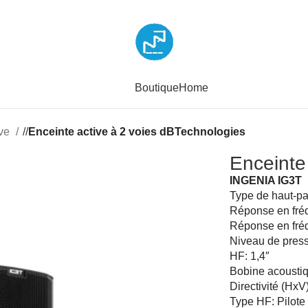
Boutique
Home
ive
/
Enceinte active à 2 voies dBTechnologies
Enceinte
INGENIA IG3T
Type de haut-par
Réponse en fréq
Réponse en fréq
Niveau de pres
HF: 1,4″
Bobine acoustiq
Directivité (HxV)
Type HF: Pilot