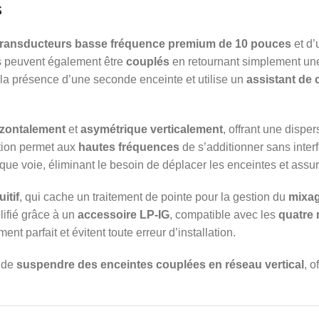
s
transducteurs basse fréquence premium de 10 pouces
et d
s peuvent également être
couplés
en retournant simplement une 
a présence d’une seconde enceinte et utilise un
assistant de
izontalement
et
asymétrique verticalement
, offrant une dispe
tion permet aux
hautes fréquences
de s’additionner sans inte
que voie, éliminant le besoin de déplacer les enceintes et assu
itif
, qui cache un traitement de pointe pour la gestion du
mixa
lifié grâce à un
accessoire LP-IG
, compatible avec les
quatre
t parfait et évitent toute erreur d’installation.
 de
suspendre des enceintes couplées en réseau vertical
, o