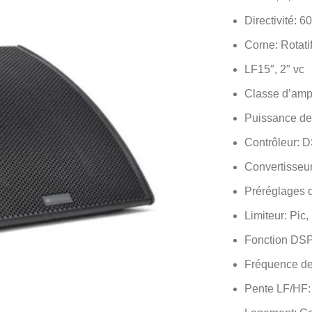
Directivité: 6
Corne: Rotati
LF15″, 2″ vc
Classe d’amp
Puissance de
Contrôleur: D
Convertisseu
Préréglages 
Limiteur: Pic
Fonction DSP
Fréquence de
Pente LF/HF: