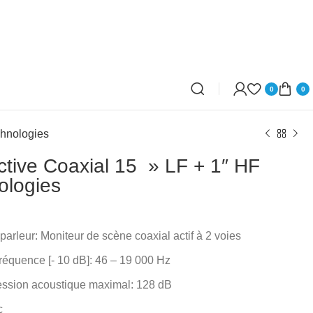
0
0
chnologies
ctive Coaxial 15 » LF + 1″ HF
ologies
parleur: Moniteur de scène coaxial actif à 2 voies
équence [- 10 dB]: 46 – 19 000 Hz
ession acoustique maximal: 128 dB
c