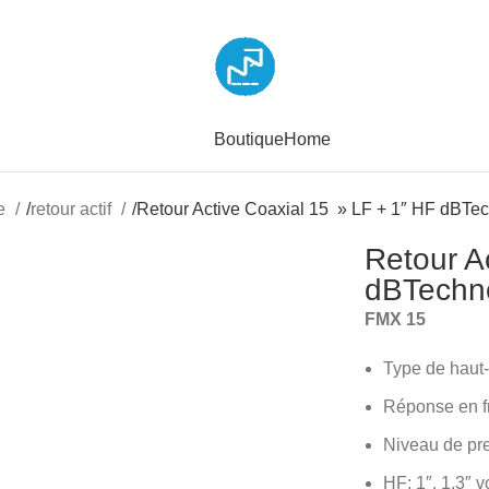
Boutique
Home
ne
/
retour actif
/
Retour Active Coaxial 15 » LF + 1″ HF dBTe
Retour A
dBTechn
FMX 15
Type de haut-
Réponse en fr
Niveau de pr
HF: 1″, 1,3″ v