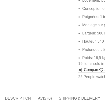
Logement: Co
Conception de
Poignées: 1 in
Montage sur 
Largeur: 580
Hauteur: 340
Profondeur: 
Poids: 16,9 kg
19
Items sold in
Compare
25
People watch
DESCRIPTION
AVIS (0)
SHIPPING & DELIVERY