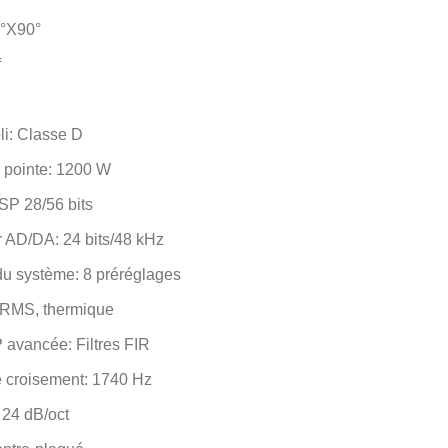
0°X90°
f
li: Classe D
 pointe: 1200 W
SP 28/56 bits
r AD/DA: 24 bits/48 kHz
du système: 8 préréglages
, RMS, thermique
 avancée: Filtres FIR
 croisement: 1740 Hz
 24 dB/oct