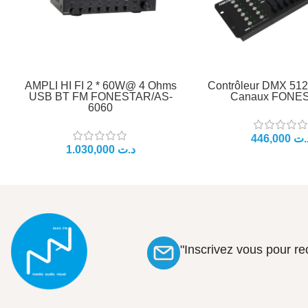
AMPLI HI FI 2 * 60W@ 4 Ohms
Contrôleur DMX 512
USB BT FM FONESTAR/AS-
Canaux FONE
6060
.ت
د.ت
"Inscrivez vous pour r