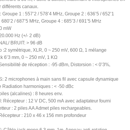
différents canaux.
oupe 1 : 557’2 / 578’4 MHz, Groupe 2 : 636’5 / 652’1
 680’2 / 687’5 MHz, Groupe 4 : 685’3 / 691’5 MHz
30 mW
.000 Hz (+/- 2 dB)
L/ BRUIT: > 96 dB
 :2 symètrique, XLR, 0 ~ 250 mV, 600 Ω, 1 mélange
ck 6’3 mm, 0 ~ 250 mV, 1 KΩ
ibilité de réception : -95 dBm, Distorsion : < 0’3%,
 microphones à main sans fil avec capsule dynamique
le Radiation harmoniques : < -50 dBc
les (alcalines) : 8 heures env.
Récepteur : 12 V DC, 500 mA avec adaptateur fourni
teur : 2 piles AA Admet piles rechargeables.
cepteur : 210 x 46 x 156 mm profondeur
âble jack mono 6,3 mm, 1m, Anneau anti-rotation,