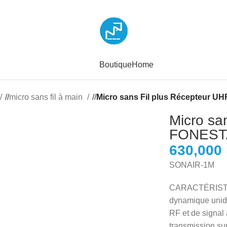
Boutique
Home
/
micro sans fil à main
/
Micro sans Fil plus Récepteur 
Micro sa
FONEST
SONAIR-1M
CARACTÉRISTIQU
dynamique unidi
RF et de signal
transmission su