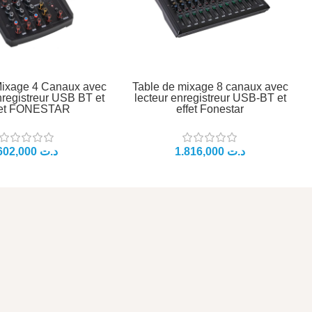
Mixage 4 Canaux avec
Table de mixage 8 canaux avec
nregistreur USB BT et
lecteur enregistreur USB-BT et
fet FONESTAR
effet Fonestar
د.ت
د.ت