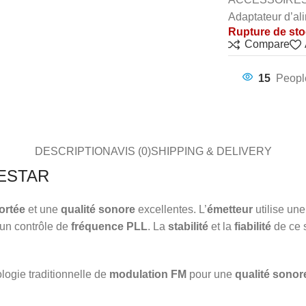
Adaptateur d’al
Rupture de st
Compare
15
Peopl
DESCRIPTION
AVIS (0)
SHIPPING & DELIVERY
NESTAR
ortée
et une
qualité sonore
excellentes. L’
émetteur
utilise une
 un contrôle de
fréquence PLL
. La
stabilité
et la
fiabilité
de ce 
logie traditionnelle de
modulation FM
pour une
qualité sonor