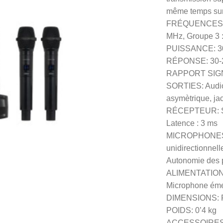
même temps sur 
FRÉQUENCES: Gr
MHz, Groupe 3 :
PUISSANCE: 
RÉPONSE: 30-20
RAPPORT SIGNA
SORTIES: Audio
asymètrique, ja
RÉCEPTEUR: Sens
Latence : 3 ms
MICROPHONES: 2
unidirectionnel
Autonomie des pi
ALIMENTATION: 
Microphone émet
DIMENSIONS: Ré
POIDS: 0’4 kg
ACCESSOIRES: C