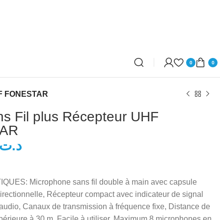
0
0
UHF FONESTAR
ns Fil plus Récepteur UHF
AR
د.ت
د.ت
د.ت
ES: Microphone sans fil double à main avec capsule
rectionnelle, Récepteur compact avec indicateur de signal
 audio, Canaux de transmission à fréquence fixe, Distance de
périeure à 30 m, Facile à utiliser, Maximum 8 microphones en