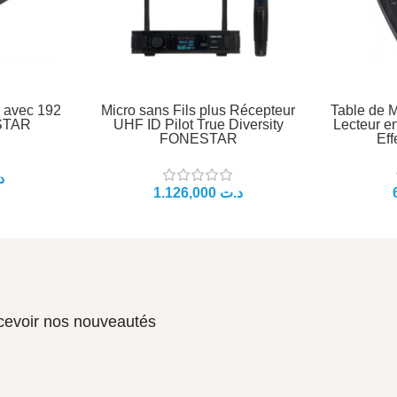
 avec 192
Micro sans Fils plus Récepteur
Table de 
STAR
UHF ID Pilot True Diversity
Lecteur e
FONESTAR
Ef
د
د.ت
ecevoir nos nouveautés