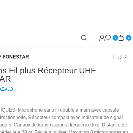
0
0
UHF FONESTAR
ns Fil plus Récepteur UHF
AR
د.ت
د.ت
د.ت
ES: Microphone sans fil double à main avec capsule
rectionnelle, Récepteur compact avec indicateur de signal
 audio, Canaux de transmission à fréquence fixe, Distance de
périeure à 30 m, Facile à utiliser, Maximum 8 microphones en