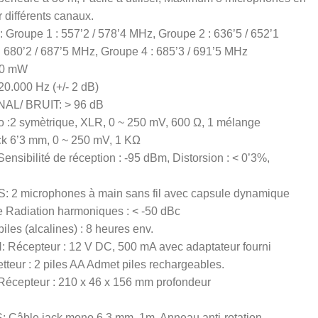
différents canaux.
oupe 1 : 557’2 / 578’4 MHz, Groupe 2 : 636’5 / 652’1
 680’2 / 687’5 MHz, Groupe 4 : 685’3 / 691’5 MHz
30 mW
.000 Hz (+/- 2 dB)
L/ BRUIT: > 96 dB
 :2 symètrique, XLR, 0 ~ 250 mV, 600 Ω, 1 mélange
ck 6’3 mm, 0 ~ 250 mV, 1 KΩ
ibilité de réception : -95 dBm, Distorsion : < 0’3%,
 microphones à main sans fil avec capsule dynamique
le Radiation harmoniques : < -50 dBc
les (alcalines) : 8 heures env.
Récepteur : 12 V DC, 500 mA avec adaptateur fourni
teur : 2 piles AA Admet piles rechargeables.
cepteur : 210 x 46 x 156 mm profondeur
âble jack mono 6,3 mm, 1m, Anneau anti-rotation,