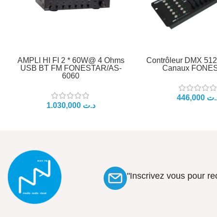
AMPLI HI FI 2 * 60W@ 4 Ohms
Contrôleur DMX 512
USB BT FM FONESTAR/AS-
Canaux FONE
6060
.ت
د.ت
"Inscrivez vous pour r