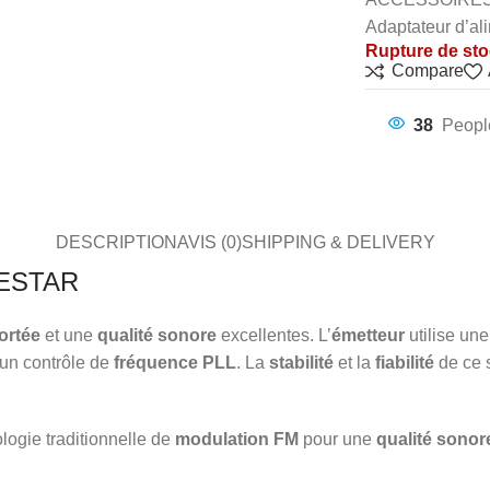
Adaptateur d’al
Rupture de st
Compare
38
Peopl
DESCRIPTION
AVIS (0)
SHIPPING & DELIVERY
NESTAR
ortée
et une
qualité sonore
excellentes. L’
émetteur
utilise une
 un contrôle de
fréquence PLL
. La
stabilité
et la
fiabilité
de ce 
logie traditionnelle de
modulation FM
pour une
qualité sonor