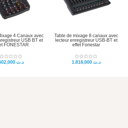
Mixage 4 Canaux avec
Table de mixage 8 canaux avec
nregistreur USB BT et
lecteur enregistreur USB-BT et
fet FONESTAR
effet Fonestar
د.ت
د.ت