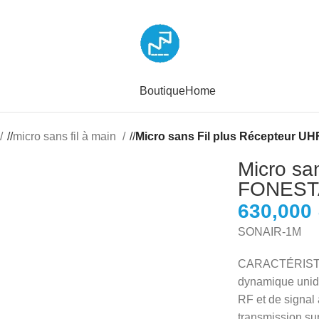
Boutique
Home
/
micro sans fil à main
/
Micro sans Fil plus Récepteur 
Micro sa
FONEST
SONAIR-1M
CARACTÉRISTIQU
dynamique unidi
RF et de signal
transmission su