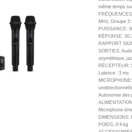
même temps sur 
FRÉQUENCES: Gr
MHz, Groupe 3 :
PUISSANCE: 
RÉPONSE: 30-20
RAPPORT SIGNA
SORTIES: Audio
asymètrique, ja
RÉCEPTEUR: Sens
Latence : 3 ms
MICROPHONES: 2
unidirectionnel
Autonomie des pi
ALIMENTATION: 
Microphone émet
DIMENSIONS: Ré
POIDS: 0’4 kg
ACCESSOIRES: C