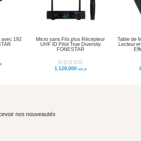
 avec 192
Micro sans Fils plus Récepteur
Table de 
STAR
UHF ID Pilot True Diversity
Lecteur e
FONESTAR
Ef
د
د.ت
ecevoir nos nouveautés