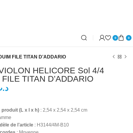
0
0
DUIM FILE TITAN D’ADDARIO
IOLON HELICORE Sol 4/4
FILE TITAN D’ADDARIO
د.
د.ت
د.ت
roduit (L x l x h)
: 2,54 x 2,54 x 2,54 cm
ramme
le de l’article
: H3144/4M-B10
 cordes
: Moyenne