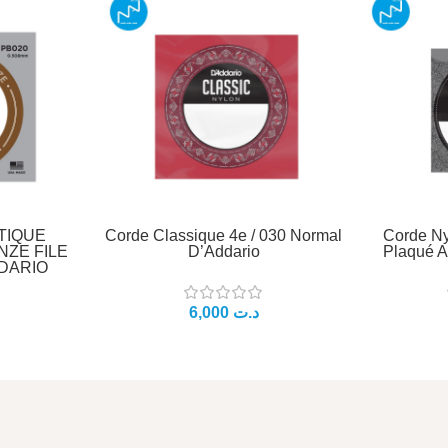
TIQUE
Corde Classique 4e / 030 Normal
Corde Ny
ZE FILE
D’Addario
Plaqué A
DARIO
د.ت