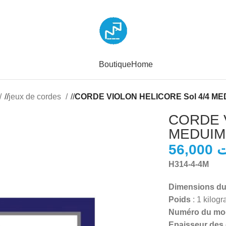
Boutique
Home
/
jeux de cordes
/
CORDE VIOLON HELICORE Sol 4/4 ME
CORDE V
MEDUIM 
ت
H314-4-4M
Dimensions du p
Poids
: 1 kilog
Numéro du modè
Epaisseur des