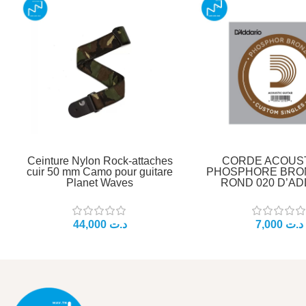
Ceinture Nylon Rock-attaches
CORDE ACOUS
cuir 50 mm Camo pour guitare
PHOSPHORE BRON
Planet Waves
ROND 020 D’AD
د.ت
د.ت