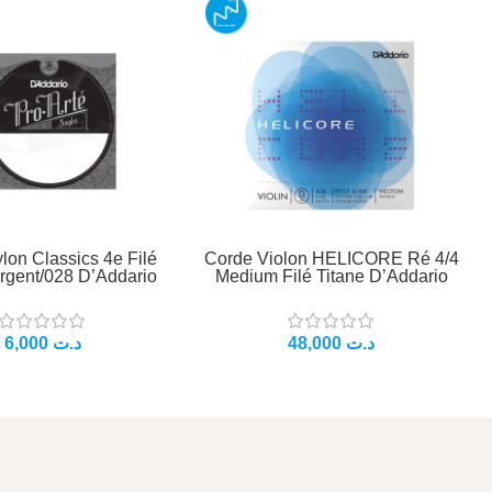
lon Classics 4e Filé
Corde Violon HELICORE Ré 4/4
rgent/028 D’Addario
Medium Filé Titane D’Addario
د.ت
د.ت