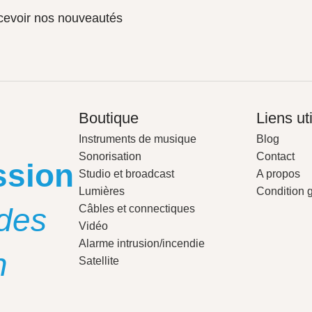
ecevoir nos nouveautés
Boutique
Liens ut
Instruments de musique
Blog
Sonorisation
Contact
ssion
Studio et broadcast
A propos
Lumières
Condition 
des
Câbles et connectiques
Vidéo
Alarme intrusion/incendie
n
Satellite