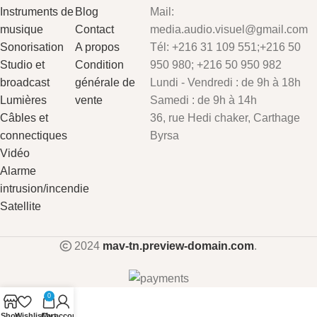
Instruments de
Blog
Mail:
musique
Contact
media.audio.visuel@gmail.com
Sonorisation
A propos
Tél: +216 31 109 551;+216 50
Studio et
Condition
950 980; +216 50 950 982
broadcast
générale de
Lundi - Vendredi : de 9h à 18h
Lumières
vente
Samedi : de 9h à 14h
Câbles et
36, rue Hedi chaker, Carthage
connectiques
Byrsa
Vidéo
Alarme
intrusion/incendie
Satellite
2024
mav-tn.preview-domain.com
.
0
Shop
Wishlist
Cart
My account