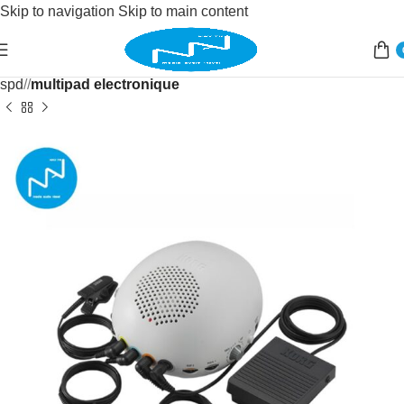
Skip to navigation
Skip to main content
Accueil
/
Instruments de musique
/
Instruments à percussion
/
spd
/
multipad electronique