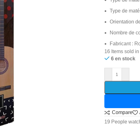
Type de matér
Orientation d
Nombre de co
Fabricant : R
16
Items sold in
6 en stock
Compare
19
People watch