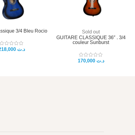
assique 3/4 Bleu Rocio
Sold out
GUITARE CLASSIQUE 36″ . 3/4
couleur Sunburst
د.ت
د.ت