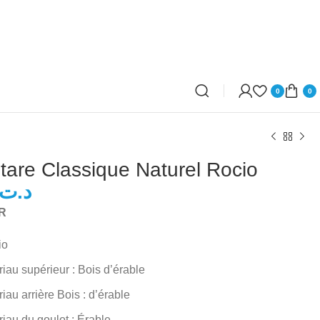
0
0
tare Classique Naturel Rocio
د.ت
د.ت
R
د.ت
io
iau supérieur : Bois d’érable
iau arrière Bois : d’érable
iau du goulot : Érable