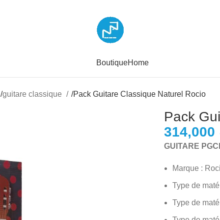
Boutique
Home
/
guitare classique
/
Pack Guitare Classique Naturel Rocio
Pack Gui
GUITARE PGC
Marque : Roc
Type de matér
Type de matér
Type de matér