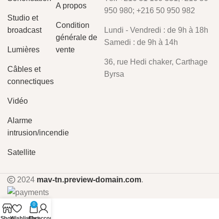
A propos
950 980; +216 50 950 982
Studio et
Condition
broadcast
Lundi - Vendredi : de 9h à 18h
générale de
Samedi : de 9h à 14h
Lumières
vente
36, rue Hedi chaker, Carthage
Câbles et
Byrsa
connectiques
Vidéo
Alarme
intrusion/incendie
Satellite
2024
mav-tn.preview-domain.com
.
0
Shop
Wishlist
Cart
My account