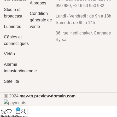
A propos
950 980; +216 50 950 982
Studio et
Condition
broadcast
Lundi - Vendredi : de 9h à 18h
générale de
Samedi : de 9h à 14h
Lumières
vente
36, rue Hedi chaker, Carthage
Câbles et
Byrsa
connectiques
Vidéo
Alarme
intrusion/incendie
Satellite
2024
mav-tn.preview-domain.com
.
0
Shop
Wishlist
Cart
My account