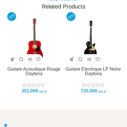
Related Products
Guitare Acoustique Rouge
Guitare Electrique LP Noire
G
Daytona
Daytona
د.ت
د.ت