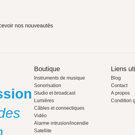
ecevoir nos nouveautés
Boutique
Liens ut
Instruments de musique
Blog
Sonorisation
Contact
ssion
Studio et broadcast
A propos
Lumières
Condition 
des
Câbles et connectiques
Vidéo
Alarme intrusion/incendie
n
Satellite