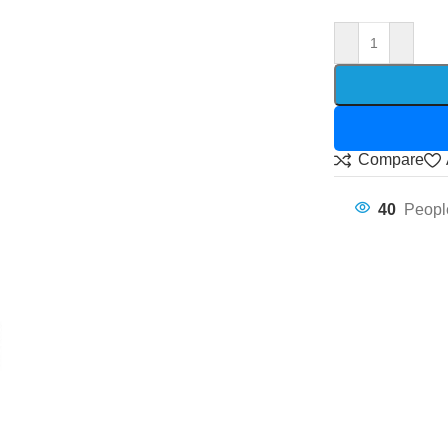
Compare
40
Peopl