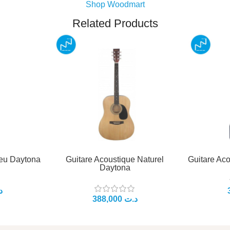
Shop Woodmart
Related Products
leu Daytona
Guitare Acoustique Naturel
Guitare Ac
Daytona
د
د.ت