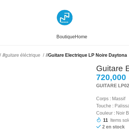
Boutique
Home
/
guitare éléctrique
/
Guitare Electrique LP Noire Daytona
Guitare 
GUITARE LP0
Corps : Massif
Touche : Paliss
Couleur : Noir Br
11
Items sol
2 en stock