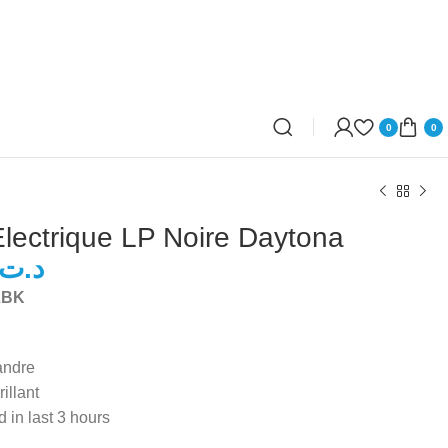
0
0
Electrique LP Noire Daytona
د.ت
2BK
د.ت
د.ت
andre
illant
d in last 3 hours