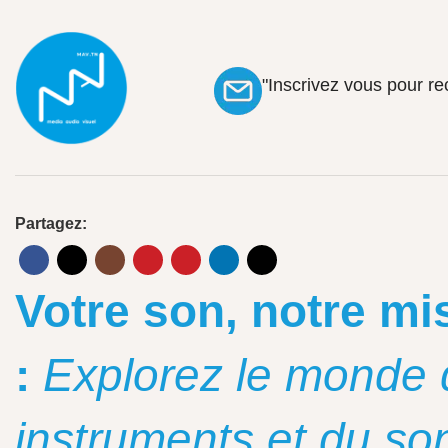
"Inscrivez vous pour r
Partagez:
Votre son, notre mi
:
Explorez le monde 
instruments et du so