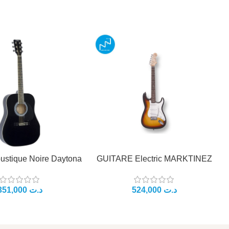
oustique Noire Daytona
GUITARE Electric MARKTINEZ
د.ت
د.ت