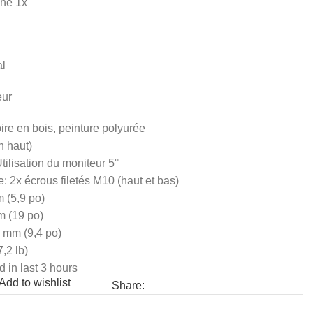
he 1x
al
eur
re en bois, peinture polyurée
n haut)
tilisation du moniteur 5°
: 2x écrous filetés M10 (haut et bas)
 (5,9 po)
m (19 po)
 mm (9,4 po)
7,2 lb)
d in last 3 hours
Add to wishlist
Share: