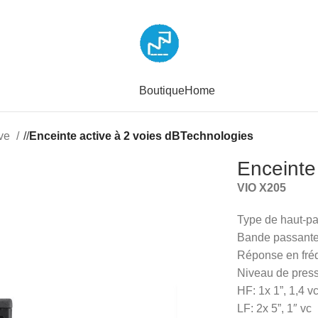
Boutique
Home
ive
/
Enceinte active à 2 voies dBTechnologies
Enceinte
VIO X205
Type de haut-par
Bande passante 
Réponse en fréq
Niveau de pres
HF: 1x 1”, 1,4 v
LF: 2x 5”, 1″ vc