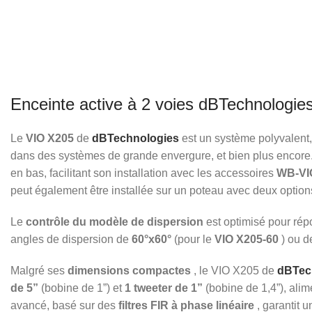
Enceinte active à 2 voies dBTechnologie
Le
VIO X205
de
dBTechnologies
est un système polyvalent,
dans des systèmes de grande envergure, et bien plus encor
en bas, facilitant son installation avec les accessoires
WB-VI
peut également être installée sur un poteau avec deux options
Le
contrôle du modèle de dispersion
est optimisé pour rép
angles de dispersion de
60°x60°
(pour le
VIO X205-60
) ou 
Malgré ses
dimensions compactes
, le VIO X205 de
dBTec
de 5”
(bobine de 1”) et
1 tweeter de 1”
(bobine de 1,4”), alim
avancé, basé sur des
filtres FIR à phase linéaire
, garantit 