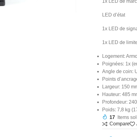
1x LED de marc
LED d’état
1x LED de sign
1x LED de limit
Logement: Armoi
Poignées: 1x (e
Angle de coin: U
Points d’ancrage
Largeur: 150 mm
Hauteur: 485 m
Profondeur: 240
Poids: 7,8 kg (1
17
Items sol
Compare