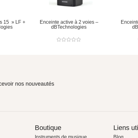
es 15 » LF +
Enceinte active à 2 voies –
Enceint
logies
dBTechnologies
dB
ecevoir nos nouveautés
Boutique
Liens ut
Instruments de musique
Blog