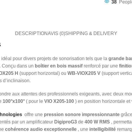
38
Peopl
DESCRIPTION
AVIS (0)
SHIPPING & DELIVERY
s
 idéal pour divers projets de sonorisation tels que la
grande ba
e. Conçu dans un
boîtier en bois massif
renforcé par une
finiti
OX205 H
(support horizontal) ou
WB-VIOX205 V
(support vertic
 d’inclinaison.
ondre aux attentes des professionnels exigeants, avec deux modèl
de
100°x100°
( pour le
VIO X205-100
) en position horizontale et 
hnologies
offre une
pression sonore impressionnante
grâce
entés par un amplificateur
DigiproG3
de
400 W RMS
, permetta
une
cohérence audio exceptionnelle
, une
intelligibilité
remarq