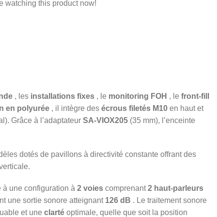
e watching this product now!
nde
, les
installations fixes
, le
monitoring FOH
, le
front-fill
on en polyurée
, il intègre des
écrous filetés M10
en haut et
al). Grâce à l’adaptateur
SA-VIOX205
(35 mm), l’enceinte
es dotés de pavillons à directivité constante offrant des
verticale.
 à une configuration à
2 voies
comprenant
2 haut-parleurs
nt une sortie sonore atteignant
126 dB
. Le traitement sonore
uable et une
clarté
optimale, quelle que soit la position