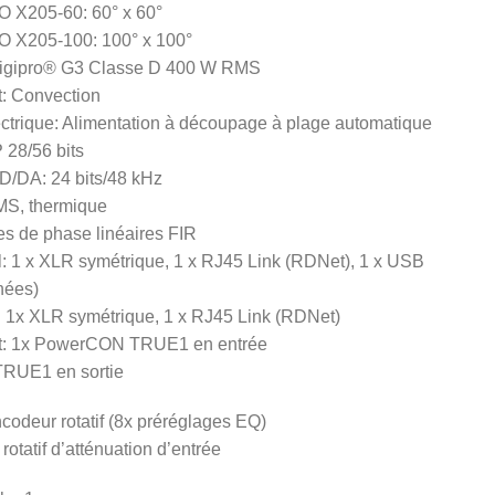
IO X205-60: 60° x 60°
VIO X205-100: 100° x 100°
 Digipro® G3 Classe D 400 W RMS
t: Convection
ectrique: Alimentation à découpage à plage automatique
 28/56 bits
D/DA: 24 bits/48 kHz
RMS, thermique
res de phase linéaires FIR
l: 1 x XLR symétrique, 1 x RJ45 Link (RDNet), 1 x USB
nées)
l: 1x XLR symétrique, 1 x RJ45 Link (RDNet)
nt: 1x PowerCON TRUE1 en entrée
RUE1 en sortie
codeur rotatif (8x préréglages EQ)
otatif d’atténuation d’entrée