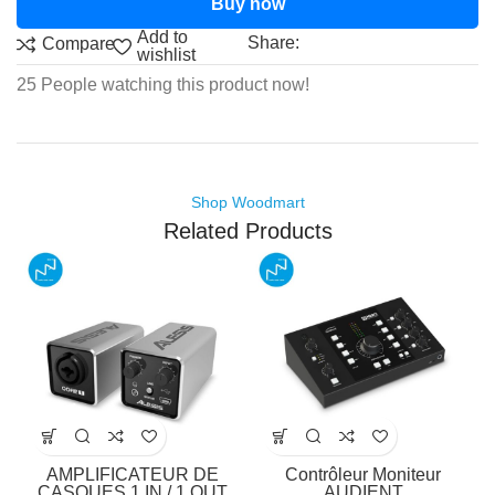
Buy now
Add to
Share:
Compare
wishlist
25
People watching this product now!
Shop Woodmart
Related Products
AMPLIFICATEUR DE
Contrôleur Moniteur
CASQUES 1 IN / 1 OUT
AUDIENT