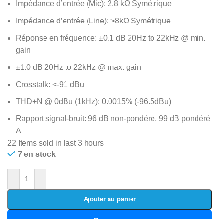
Impédance d’entrée (Mic): 2.8 kΩ Symétrique
Impédance d’entrée (Line): >8kΩ Symétrique
Réponse en fréquence: ±0.1 dB 20Hz to 22kHz @ min.
gain
±1.0 dB 20Hz to 22kHz @ max. gain
Crosstalk: <-91 dBu
THD+N @ 0dBu (1kHz): 0.0015% (-96.5dBu)
Rapport signal-bruit: 96 dB non-pondéré, 99 dB pondéré
A
22
Items sold in last 3 hours
7 en stock
Ajouter au panier