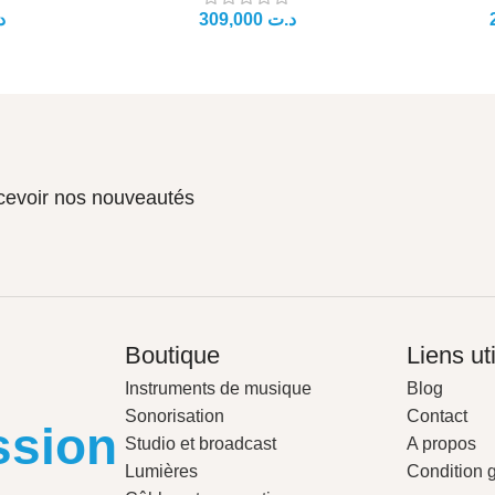
د.ت
د
ecevoir nos nouveautés
Boutique
Liens ut
Instruments de musique
Blog
Sonorisation
Contact
ssion
Studio et broadcast
A propos
Lumières
Condition 