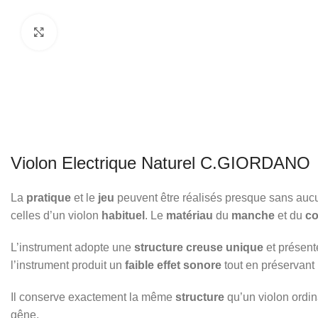
Click to enlarge
Violon Electrique Naturel C.GIORDANO
La
pratique
et le
jeu
peuvent être réalisés presque sans au
celles d’un violon
habituel
. Le
matériau
du
manche
et du
c
L’instrument adopte une
structure creuse unique
et présen
l’instrument produit un
faible effet sonore
tout en préservant
Il conserve exactement la même
structure
qu’un violon ordi
gêne.