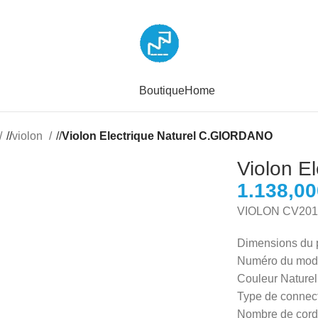
Boutique
Home
/
violon
/
Violon Electrique Naturel C.GIORDANO
Violon E
VIOLON CV20
Dimensions du pr
Numéro du modè
Couleur ‎Naturel
Type de connecti
Nombre de cord