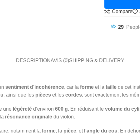
Compare
29
Peopl
DESCRIPTION
AVIS (0)
SHIPPING & DELIVERY
cun
sentiment d’incohérence
, car la
forme
et la
taille
de cet in
ou
, ainsi que les
pièces
et les
cordes
, sont exactement les même
te une
légèreté
d’environ
600 g
. En réduisant le
volume du cyl
 la
résonance originale
du violon.
naire, notamment la
forme
, la
pièce
, et l’
angle du cou
. En deho