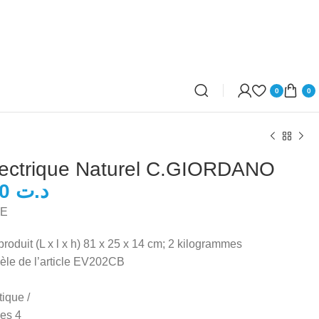
0
0
lectrique Naturel C.GIORDANO
د.ت
د.ت
1E
د.ت
oduit (L x l x h) ‎81 x 25 x 14 cm; 2 kilogrammes
le de l’article ‎EV202CB
que ‎/
es ‎4