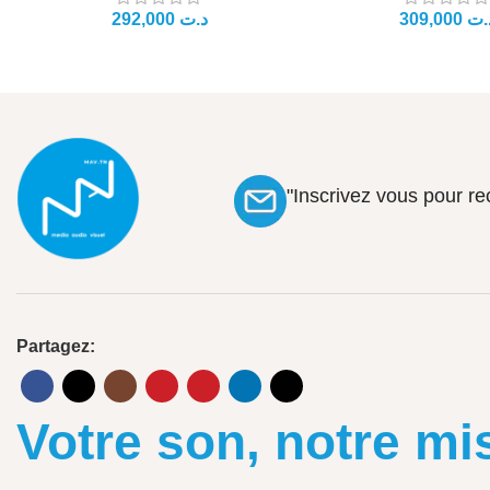
.ت
د.ت
"Inscrivez vous pour r
Partagez:
Votre son, notre mi