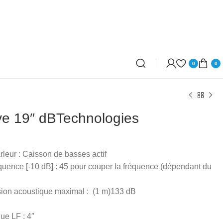
0
0
ve 19″ dBTechnologies
rleur : Caisson de basses actif
uence [-10 dB] : 45 pour couper la fréquence (dépendant du
sion acoustique maximal : (1 m)133 dB
ue LF : 4″