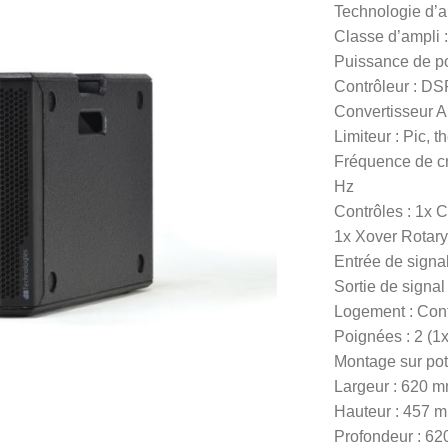
Technologie d’am
Classe d’ampli 
Puissance de po
Contrôleur : DS
Convertisseur A
Limiteur : Pic,
Fréquence de cr
Hz
Contrôles : 1x 
1x Xover Rotary,
Entrée de signa
Sortie de signa
Logement : Con
Poignées : 2 (1x
Montage sur pote
Largeur : 620 m
Hauteur : 457 m
Profondeur : 62