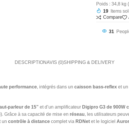
Poids : 34,8 kg (
19
Items sol
Compare
31
Peopl
DESCRIPTION
AVIS (0)
SHIPPING & DELIVERY
ute performance
, intégrés dans un
caisson bass-reflex
et un
aut-parleur de 15”
et d’un amplificateur
Digipro G3 de 900W c
8
). Grâce à sa capacité de mise en
réseau
, les utilisateurs peu
t un
contrôle à distance
complet via
RDNet
et le logiciel
Auror