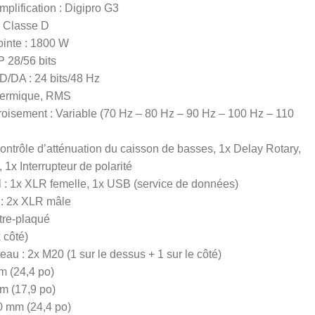
plification : Digipro G3
: Classe D
inte : 1800 W
P 28/56 bits
D/DA : 24 bits/48 Hz
 thermique, RMS
oisement : Variable (70 Hz – 80 Hz – 90 Hz – 100 Hz – 110
Contrôle d’atténuation du caisson de basses, 1x Delay Rotary,
 1x Interrupteur de polarité
l : 1x XLR femelle, 1x USB (service de données)
l : 2x XLR mâle
tre-plaqué
 côté)
au : 2x M20 (1 sur le dessus + 1 sur le côté)
m (24,4 po)
m (17,9 po)
0 mm (24,4 po)