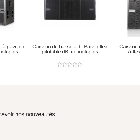
f à pavillon
Caisson de basse actif Bassreflex
Caisson 
nologies
pilotable dBTechnologies
Refle
ecevoir nos nouveautés