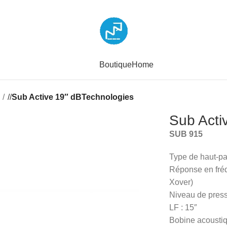
Boutique
Home
/
Sub Active 19″ dBTechnologies
Sub Acti
SUB 915
Type de haut-pa
Réponse en fréq
Xover)
Niveau de pres
LF : 15″
Bobine acoustiq