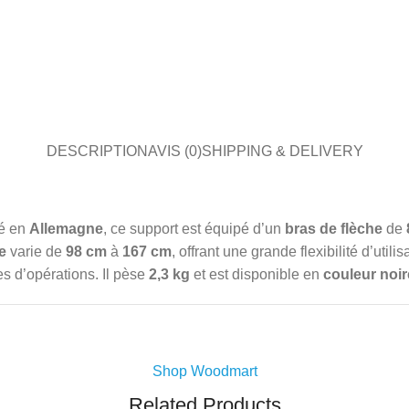
DESCRIPTION
AVIS (0)
SHIPPING & DELIVERY
é en
Allemagne
, ce support est équipé d’un
bras de flèche
de
e
varie de
98 cm
à
167 cm
, offrant une grande flexibilité d’util
es d’opérations. Il pèse
2,3 kg
et est disponible en
couleur noir
Shop Woodmart
Related Products