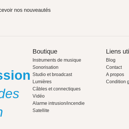
ecevoir nos nouveautés
Boutique
Liens ut
Instruments de musique
Blog
Sonorisation
Contact
ssion
Studio et broadcast
A propos
Lumières
Condition 
des
Câbles et connectiques
Vidéo
Alarme intrusion/incendie
n
Satellite