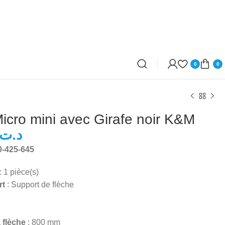
0
0
icro mini avec Girafe noir K&M
د.ت
-425-645
د.ت
د.ت
: 1 pièce(s)
rt
: Support de flèche
 flèche
: 800 mm