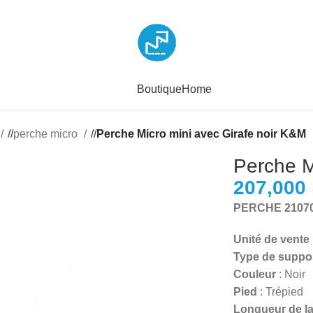
Boutique
Home
/
perche micro
/
Perche Micro mini avec Girafe noir K&M
Perche M
PERCHE 21070
Unité de vente
Type de suppo
Couleur
: Noir
Pied
: Trépied
Longueur de la